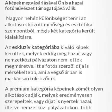
A képek megvásárlásával Ön is a hazai
fotóművészet támogatójává válik.
Nagyon nehéz különbséget tenni az
alkotások között minőségi és esztétikai
szempontból, mégis két kategória került
kialakításra.
Az
exkluzív kategóriába
kiváló képek
kerültek, melyek eddig még hazai, vagy
nemzetközi pályázaton nem lettek
megméretve. Itt a fotós szerzői díja is
mérsékeltebb, ami a végső árban is
markánsan tükröződik.
A
prémium kategória
képeinek zömét olyan
alkotások adják, melyek eredményesen
szerepeltek, vagy díjat is nyertek hazai,
illetve nemzetközi pályázatokon. Több