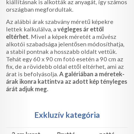
kiállításnak is alkották az anyagát, így számos
országban megfordultak.
Az alábbi árak szabvány méretű képekre
lettek kalkulálva, a
végleges ár ettől
eltérhet
. Mivel a képek méretét a művész
alkotói szabadsága jelentősen módosíthatja,
a stabil pontnak a hosszabb oldalt vettük.
Tehát egy 60 x 90 cm fotó esetén a 90 cm az
fix, de a rövidebb oldal ettől eltérhet, ami az
árat is befolyásolja.
A galériában a méretek-
árak ikonra kattintva az adott kép tényleges
árát adjuk meg.
Exkluzív kategória