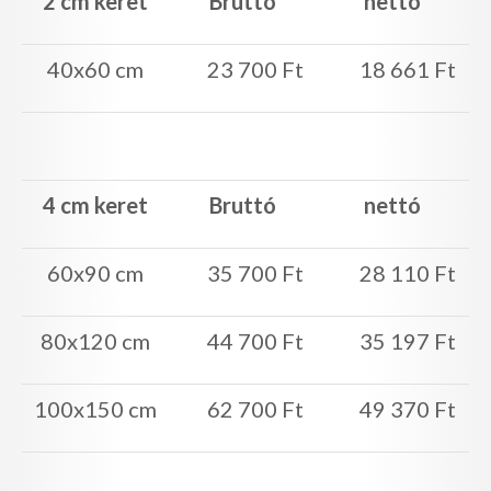
2 cm keret
Bruttó
nettó
40x60 cm
23 700 Ft
18 661 Ft
4 cm keret
Bruttó
nettó
60x90 cm
35 700 Ft
28 110 Ft
80x120 cm
44 700 Ft
35 197 Ft
100x150 cm
62 700 Ft
49 370 Ft