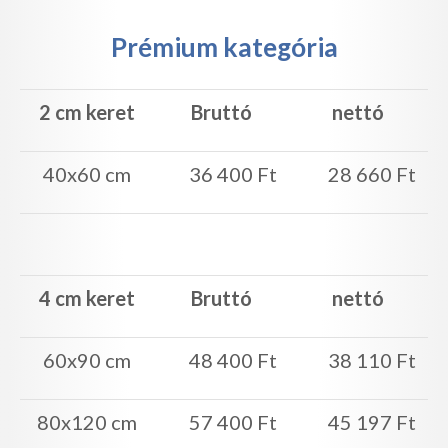
Prémium kategória
2 cm keret
Bruttó
nettó
40x60 cm
36 400 Ft
28 660 Ft
4 cm keret
Bruttó
nettó
60x90 cm
48 400 Ft
38 110 Ft
80x120 cm
57 400 Ft
45 197 Ft