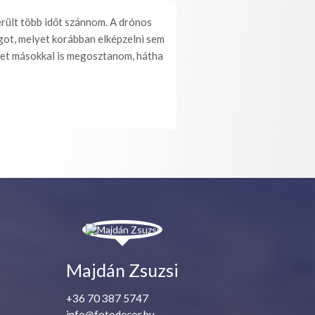
erült több időt szánnom. A drónos
got, melyet korábban elképzelni sem
eket másokkal is megosztanom, hátha
Majdán Zsuzsi
+36 70 387 5747
info@fotodecor.hu