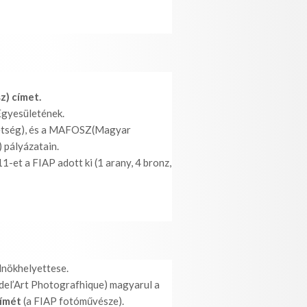
) címet.
tfotósok Egyesületének.
vetség), és a MAFOSZ(Magyar
pályázatain.
1-et a FIAP adott ki (1 arany, 4 bronz,
nökhelyettese.
del’Art Photografhique) magyarul a
ímét
(a FIAP fotóművésze).