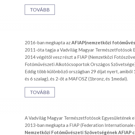
TOVÁBB
2016-ban megkapta az
AFIAP(nemzetközi fotóművész
2011-óta tagja a Vadvilág Magyar Természe
2014 végétől vesz részt a FIAP (Nemzetközi Fotószö
Fotóművészeti Alkotócsoportok Országos Szövetsége) 
Eddig több különböző országban 29 díjat nyert, amiből 1
és 6 szalag), és 2-őt a MAFOSZ (1bronz, és 1medal).
TOVÁBB
A Vadvilág Magyar Természetfotósok Egyesületének el
2013-ban megkapta a FIAP (Federation Internationale 
Nemzetközi Fotóművészeti Szövetségének AFIAP c