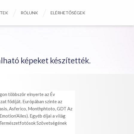
ETEK
RÓLUNK
ELÉRHETŐSÉGEK
álható képeket készítették.
on többször elnyerte az Év
at fődíját. Európában szinte az
Oasis, Asferico, Monthphtoto, GDT Az
motion’Ailes). Egyéb díjai a világ
r Természetfotósok Szövetségének