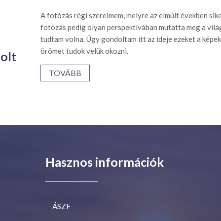
A fotózás régi szerelmem, melyre az elmúlt években sik
fotózás pedig olyan perspektívában mutatta meg a vilá
tudtam volna. Úgy gondoltam itt az ideje ezeket a kép
örömet tudok velük okozni.
olt
TOVÁBB
Hasznos információk
ÁSZF