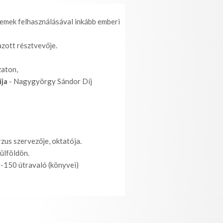
lemek felhasználásával inkább emberi
azott résztvevője.
zaton,
ja
- Nagygyörgy Sándor Díj
us szervezője, oktatója.
ülföldön.
v-150 útravaló (könyvei)