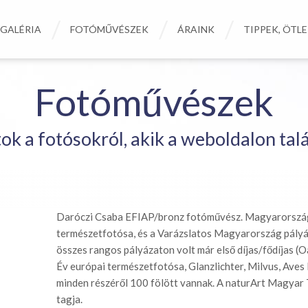
GALÉRIA
FOTÓMŰVÉSZEK
ÁRAINK
TIPPEK, ÖTL
Fotóművészek
tok a fotósokról, akik a weboldalon tal
Daróczi Csaba EFIAP/bronz fotóművész. Magyarország
természetfotósa, és a Varázslatos Magyarország pályáz
összes rangos pályázaton volt már első díjas/fődíjas (
Év európai természetfotósa, Glanzlichter, Milvus, Aves E
minden részéről 100 fölött vannak. A naturArt Magya
tagja.