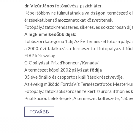
dr. Vizúr
János
fotóművész, pszichiáter.
Képei többnyire túlmutatnak a valóságon, természeti e
érzéseket, benső mozzanatokat közvetítenek.
Fotópályázatok rendszeres, sikeres, és sokszorosan díj
A legkiemelkedőbb díjak:
Többszöri kategória 1.díj Az Év Természetfotósa pályá
a 2000. évi Találkozás a Természettel fotópályázat
fődí
FIAP kék szalag
CIC pályázat Prix d’honneur /Kanada/
A természet képei 2002 pályázat
fődíja
35 éve önálló és csoportos kiállítások résztvevője.
Az évekig működő ForrásVíz Természetfotós Mesterkurz
Fotópályázatok sokszorosan felkért zsűrora itthon és k
Publikációi: Lélek-képek, A természet költészete, 150é
TOVÁBB