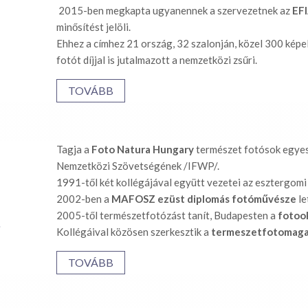
2015-ben megkapta ugyanennek a szervezetnek az
EFI
minősítést jelöli.
Ehhez a címhez 21 ország, 32 szalonján, közel 300 képe
fotót díjjal is jutalmazott a nemzetközi zsűri.
TOVÁBB
Tagja a
Foto Natura Hungary
természet fotósok egyes
Nemzetközi Szövetségének /IFWP/.
1991-től két kollégájával együtt vezetei az esztergom
2002-ben a
MAFOSZ ezüst diplomás fotóművésze
le
2005-től természetfotózást tanít, Budapesten a
fotoo
s
Kollégáival közösen szerkesztik a
termeszetfotomaga
TOVÁBB