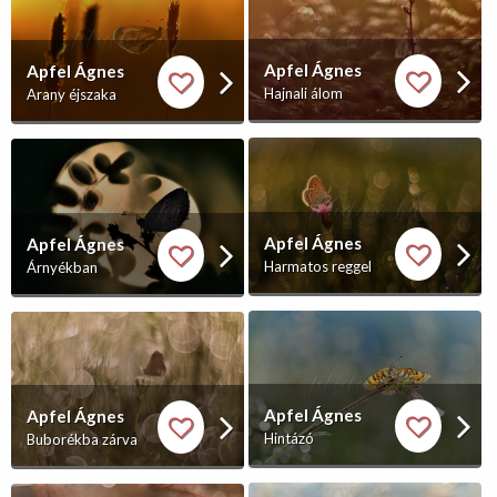
Apfel Ágnes
Apfel Ágnes
Hajnali álom
Arany éjszaka
Apfel Ágnes
Apfel Ágnes
Harmatos reggel
Árnyékban
Apfel Ágnes
Apfel Ágnes
Hintázó
Buborékba zárva