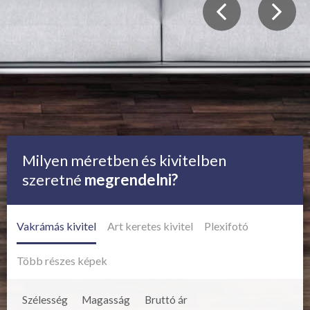
Milyen méretben és kivitelben
szeretné
megrendelni?
Vakrámás kivitel
Art keretes kivitel
Plexifotó
Több részes képek
Szélesség
Magasság
Bruttó ár