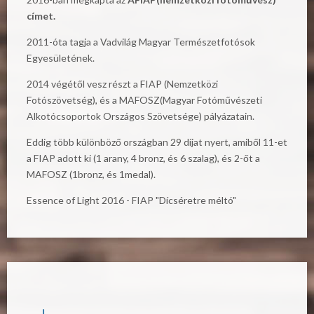
címet.
2011-óta tagja a Vadvilág Magyar Természetfotósok
Egyesületének.
2014 végétől vesz részt a FIAP (Nemzetközi
Fotószövetség), és a MAFOSZ(Magyar Fotóművészeti
Alkotócsoportok Országos Szövetsége) pályázatain.
Eddig több különböző országban 29 díjat nyert, amiből 11-et
a FIAP adott ki (1 arany, 4 bronz, és 6 szalag), és 2-őt a
MAFOSZ (1bronz, és 1medal).
Essence of Light 2016 - FIAP "Dícséretre méltó"