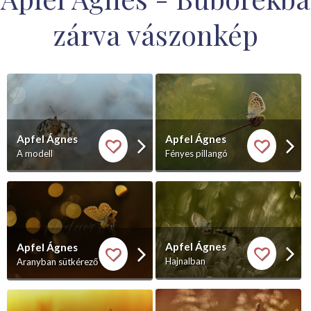
zárva vászonkép
Apfel Ágnes
Apfel Ágnes
Fényes pillangó
A modell
Apfel Ágnes
Apfel Ágnes
Hajnalban
Aranyban sütkérező