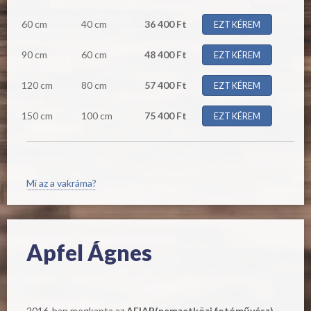
60 cm
40 cm
36 400 Ft
EZT KÉREM
90 cm
60 cm
48 400 Ft
EZT KÉREM
120 cm
80 cm
57 400 Ft
EZT KÉREM
150 cm
100 cm
75 400 Ft
EZT KÉREM
Mi az a vakráma?
Apfel Ágnes
2016-ban megkapta az
AFIAP(nemzetközi fotóművész)