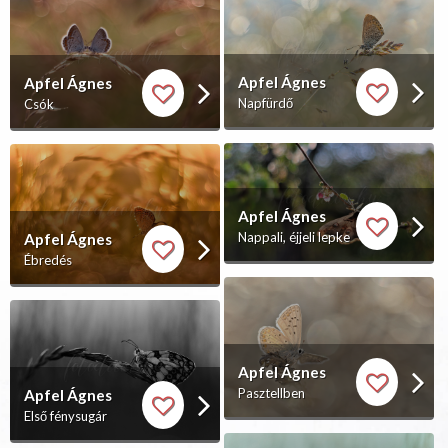
Apfel Ágnes
Apfel Ágnes
Napfürdő
Csók
Apfel Ágnes
Nappali, éjjeli lepke
Apfel Ágnes
Ébredés
Apfel Ágnes
Pasztellben
Apfel Ágnes
Első fénysugár