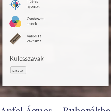
Tűéles
nyomat
Csodaszép
színek
Valódi fa
vakráma
Kulcsszavak
pasztell
Apfel Ágnes - Buborékba