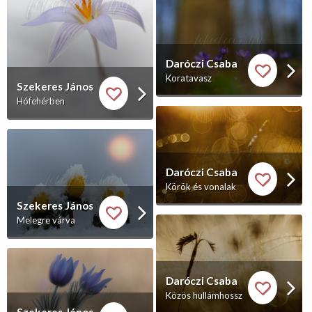
Daróczi Csaba
Koratavasz
Szekeres János
Hófehérben
Daróczi Csaba
Körök és vonalak
Szekeres János
Melegre várva
Daróczi Csaba
Közös hullámhossz
Szekeres János