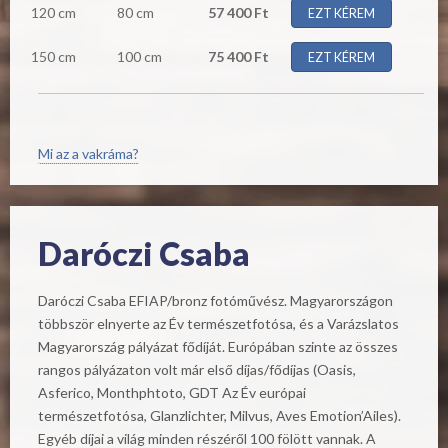
120 cm
80 cm
57 400 Ft
EZT KÉREM
150 cm
100 cm
75 400 Ft
EZT KÉREM
Mi az a vakráma?
Daróczi Csaba
Daróczi Csaba EFIAP/bronz fotóművész. Magyarországon
többször elnyerte az Év természetfotósa, és a Varázslatos
Magyarország pályázat fődíját. Európában szinte az összes
rangos pályázaton volt már első díjas/fődíjas (Oasis,
Asferico, Monthphtoto, GDT Az Év európai
természetfotósa, Glanzlichter, Milvus, Aves Emotion’Ailes).
Egyéb díjai a világ minden részéről 100 fölött vannak. A