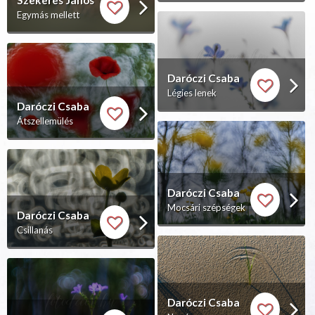
Egymás mellett
Daróczi Csaba
Légies lenek
Daróczi Csaba
Átszellemülés
Daróczi Csaba
Mocsári szépségek
Daróczi Csaba
Csillanás
Daróczi Csaba