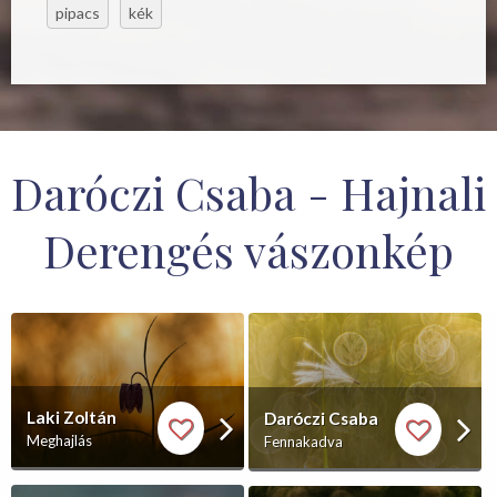
pipacs
kék
Daróczi Csaba - Hajnali
Derengés vászonkép
Laki Zoltán
Daróczi Csaba
Meghajlás
Fennakadva