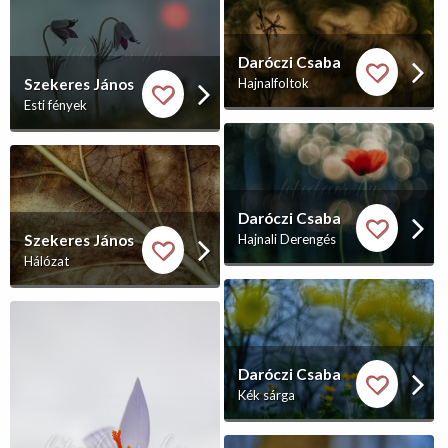
Daróczi Csaba
Szekeres János
Hajnalfoltok
Esti fények
Daróczi Csaba
Szekeres János
Hajnali Derengés
Hálózat
Daróczi Csaba
Kék sárga