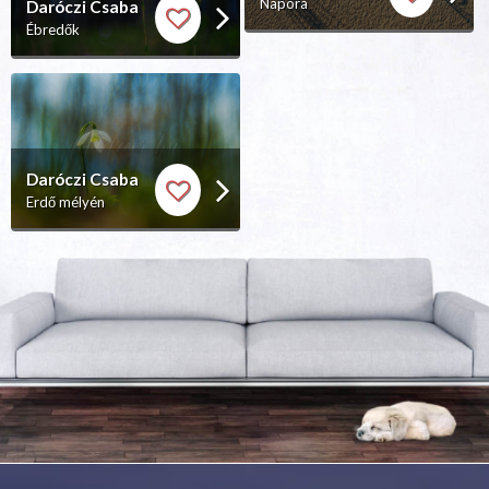
Napóra
Daróczi Csaba
Ébredők
Daróczi Csaba
Erdő mélyén