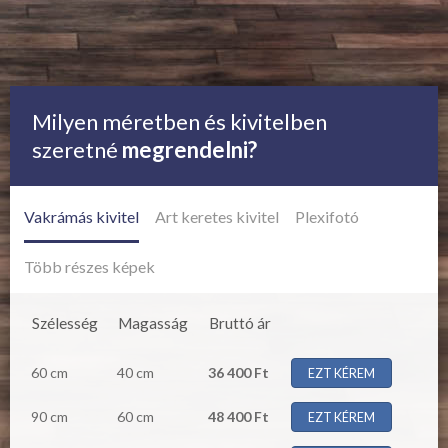
Milyen méretben és kivitelben
szeretné
megrendelni?
Vakrámás kivitel
Art keretes kivitel
Plexifotó
Több részes képek
Szélesség
Magasság
Bruttó ár
60 cm
40 cm
36 400 Ft
EZT KÉREM
90 cm
60 cm
48 400 Ft
EZT KÉREM