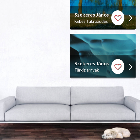
Szekeres János
Kékes Tükröződés
Szekeres János
Türkiz árnyak