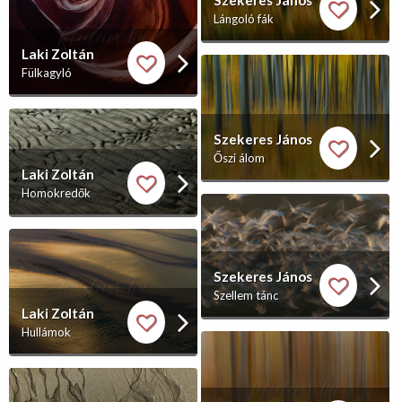
Szekeres János
Lángoló fák
Laki Zoltán
Fülkagyló
Szekeres János
Őszi álom
Laki Zoltán
Homokredők
Szekeres János
Szellem tánc
Laki Zoltán
Hullámok