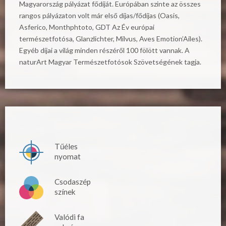
Magyarország pályázat fődíját. Európában szinte az összes
rangos pályázaton volt már első díjas/fődíjas (Oasis,
Asferico, Monthphtoto, GDT Az Év európai
természetfotósa, Glanzlichter, Milvus, Aves Emotion’Ailes).
Egyéb díjai a világ minden részéről 100 fölött vannak. A
naturArt Magyar Természetfotósok Szövetségének tagja.
Tűéles
nyomat
Csodaszép
színek
Valódi fa