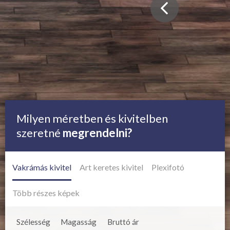
Milyen méretben és kivitelben
szeretné
megrendelni?
Vakrámás kivitel
Art keretes kivitel
Plexifotó
Több részes képek
Szélesség
Magasság
Bruttó ár