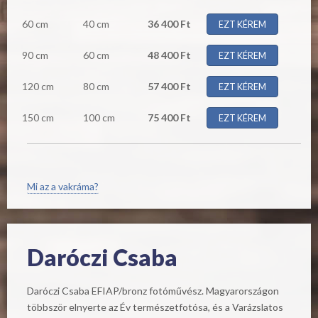
60 cm
40 cm
36 400 Ft
EZT KÉREM
90 cm
60 cm
48 400 Ft
EZT KÉREM
120 cm
80 cm
57 400 Ft
EZT KÉREM
150 cm
100 cm
75 400 Ft
EZT KÉREM
Mi az a vakráma?
Daróczi Csaba
Daróczi Csaba EFIAP/bronz fotóművész. Magyarországon
többször elnyerte az Év természetfotósa, és a Varázslatos