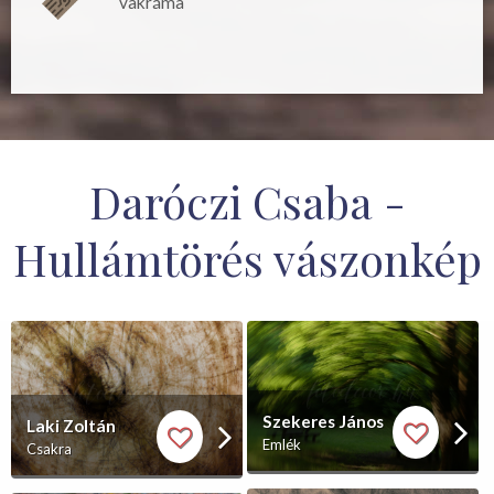
vakráma
Daróczi Csaba -
Hullámtörés vászonkép
Szekeres János
Laki Zoltán
Emlék
Csakra