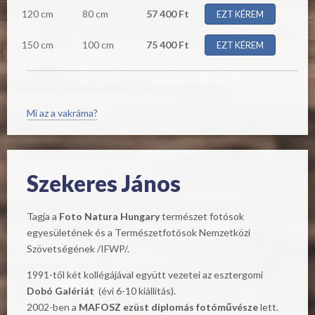
120 cm
80 cm
57 400 Ft
EZT KÉREM
150 cm
100 cm
75 400 Ft
EZT KÉREM
Mi az a vakráma?
Szekeres János
Tagja a
Foto Natura Hungary
természet fotósok
egyesületének és a Természetfotósok Nemzetközi
Szövetségének /IFWP/.
1991-től két kollégájával együtt vezetei az esztergomi
Dobó Galériát
(évi 6-10 kiállítás).
2002-ben a
MAFOSZ ezüst diplomás fotóművésze
lett.