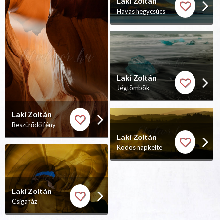
Laki Zoltán
Havas hegycsúcs
Laki Zoltán
Jégtömbök
Laki Zoltán
Beszűrődő fény
Laki Zoltán
Ködös napkelte
Laki Zoltán
Csigaház