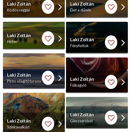
Laki Zoltán
Laki Zoltán
Ködös reggel
Élet a dűnén
Laki Zoltán
Laki Zoltán
Heten
Fényfoltok
Laki Zoltán
Laki Zoltán
Piros világítótorony
Fülkagyló
Laki Zoltán
Laki Zoltán
Gleccseröböl
Színkavalkád