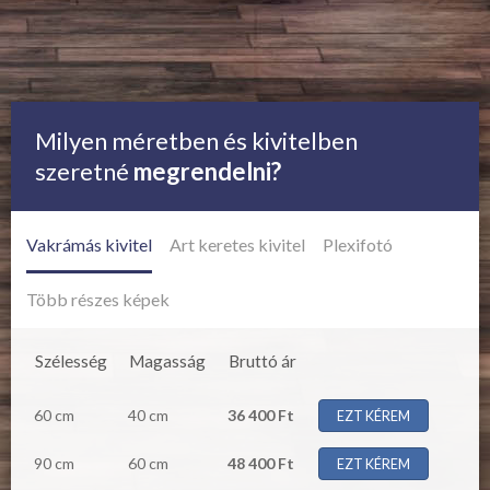
Milyen méretben és kivitelben
szeretné
megrendelni?
Vakrámás kivitel
Art keretes kivitel
Plexifotó
Több részes képek
Szélesség
Magasság
Bruttó ár
60 cm
40 cm
36 400 Ft
EZT KÉREM
90 cm
60 cm
48 400 Ft
EZT KÉREM