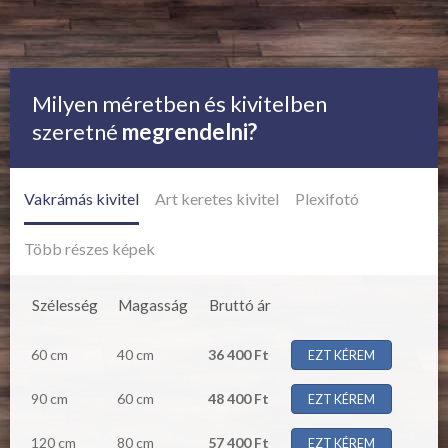
Milyen méretben és kivitelben
szeretné
megrendelni?
Vakrámás kivitel
Art keretes kivitel
Plexifotó
Több részes képek
Szélesség
Magasság
Bruttó ár
60 cm
40 cm
36 400 Ft
EZT KÉREM
90 cm
60 cm
48 400 Ft
EZT KÉREM
120 cm
80 cm
57 400 Ft
EZT KÉREM