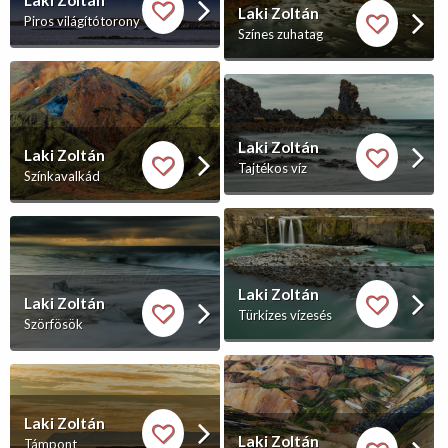
Laki Zoltán
Piros világítótorony
Színes zuhatag
Laki Zoltán
Laki Zoltán
Tajtékos víz
Színkavalkád
Laki Zoltán
Laki Zoltán
Türkizes vízesés
Szörfösök
Laki Zoltán
Laki Zoltán
Támpont