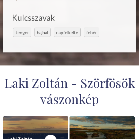
Kulcsszavak
tenger
hajnal
napfelkelte
fehér
Laki Zoltán - Szörfösök
vászonkép
Laki Zoltán