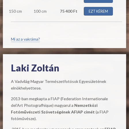
150 cm
100 cm
75 400 Ft
EZT KÉREM
Mi az a vakráma?
Laki Zoltán
A Vadvilág Magyar Természetfotósok Egyesületének
elnökhelyettese.
2013-ban megkapta a FIAP (Federation Internationale
del’Art Photografhique) magyarul a
Nemzetközi
Fotóművészeti Szövetségének AFIAP címét
(a FIAP
fotóművésze).