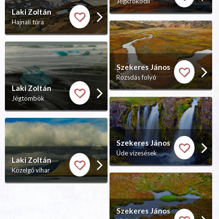
Jégkrokodil
Laki Zoltán
Hajnali túra
Szekeres János
Rozsdás folyó
Laki Zoltán
Jégtömbök
Szekeres János
Üde vízesések
Laki Zoltán
Közelgő vihar
Szekeres János