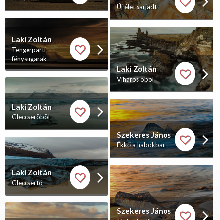
Új élet sarjadt
Laki Zoltán
Tengerparti
fénysugarak
Laki Zoltán
Viharos öböl
Laki Zoltán
Gleccseröböl
Szekeres János
Ékkő a habokban
Laki Zoltán
Gleccsertó
Szekeres János