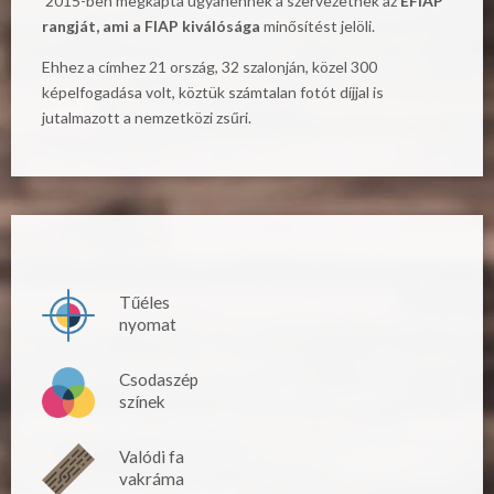
2015-ben megkapta ugyanennek a szervezetnek az
EFIAP
rangját, ami a FIAP kiválósága
minősítést jelöli.
Ehhez a címhez 21 ország, 32 szalonján, közel 300
képelfogadása volt, köztük számtalan fotót díjjal is
jutalmazott a nemzetközi zsűri.
Tűéles
nyomat
Csodaszép
színek
Valódi fa
vakráma