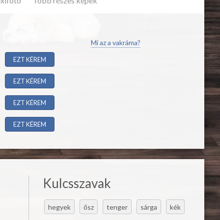
exifotó
Több részes képek
Mi az a vakráma?
EZT KÉREM
EZT KÉREM
EZT KÉREM
EZT KÉREM
Kulcsszavak
hegyek
ősz
tenger
sárga
kék