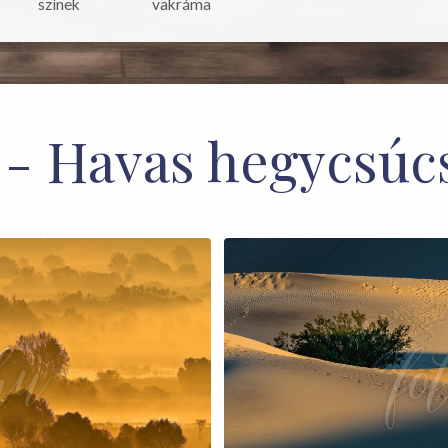
színek
vakráma
n - Havas hegycsúc