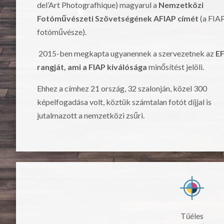
del’Art Photografhique) magyarul a
Nemzetközi
Fotóművészeti Szövetségének AFIAP címét
(a FIA
fotóművésze).
2015-ben megkapta ugyanennek a szervezetnek az
E
rangját, ami a FIAP kiválósága
minősítést jelöli.
Ehhez a címhez 21 ország, 32 szalonján, közel 300
képelfogadása volt, köztük számtalan fotót díjjal is
jutalmazott a nemzetközi zsűri.
Tűéles