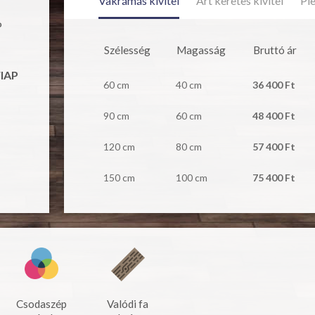
Vakrámás kivitel
Art keretes kivitel
Pl
P
Szélesség
Magasság
Bruttó ár
FIAP
60 cm
40 cm
36 400 Ft
90 cm
60 cm
48 400 Ft
120 cm
80 cm
57 400 Ft
150 cm
100 cm
75 400 Ft
Csodaszép
Valódi fa