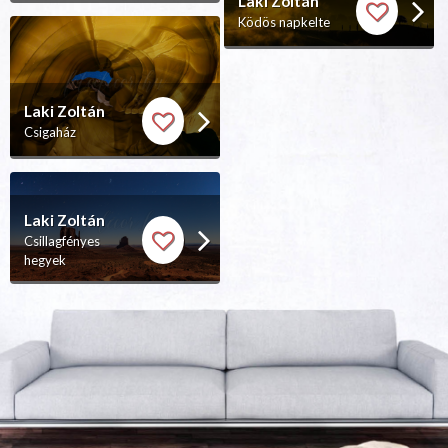
Laki Zoltán
Ködös napkelte
Laki Zoltán
Csigaház
Laki Zoltán
Csillagfényes
hegyek