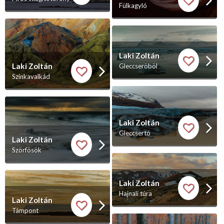
Fülkagyló
Laki Zoltán
Laki Zoltán
Gleccseröböl
Színkavalkád
Laki Zoltán
Gleccsertó
Laki Zoltán
Szörfösök
Laki Zoltán
Hajnali túra
Laki Zoltán
Támpont