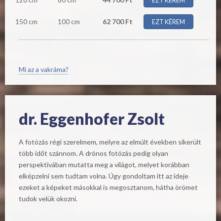
EZT KÉREM
150 cm
100 cm
62 700 Ft
EZT KÉREM
Mi az a vakráma?
dr. Eggenhofer Zsolt
A fotózás régi szerelmem, melyre az elmúlt években sikerült
több időt szánnom. A drónos fotózás pedig olyan
perspektívában mutatta meg a világot, melyet korábban
elképzelni sem tudtam volna. Úgy gondoltam itt az ideje
ezeket a képeket másokkal is megosztanom, hátha örömet
tudok velük okozni.