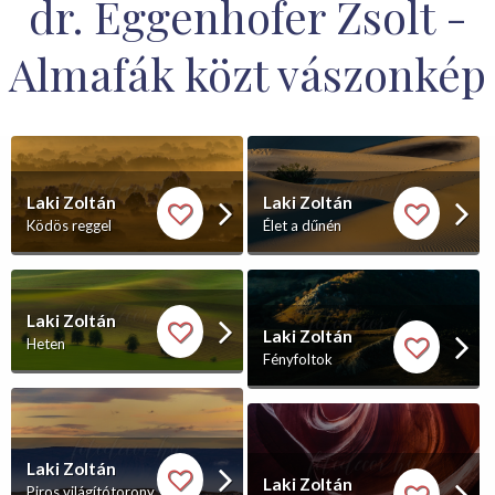
dr. Eggenhofer Zsolt -
Almafák közt vászonkép
Laki Zoltán
Laki Zoltán
Ködös reggel
Élet a dűnén
Laki Zoltán
Laki Zoltán
Heten
Fényfoltok
Laki Zoltán
Laki Zoltán
Piros világítótorony