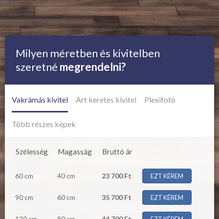
Milyen méretben és kivitelben
szeretné
megrendelni?
Vakrámás kivitel
Art keretes kivitel
Plexifotó
Több részes képek
Szélesség
Magasság
Bruttó ár
60 cm
40 cm
23 700 Ft
EZT KÉREM
90 cm
60 cm
35 700 Ft
EZT KÉREM
120 cm
80 cm
44 700 Ft