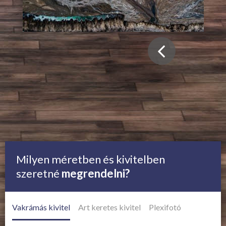
Milyen méretben és kivitelben
szeretné
megrendelni?
Vakrámás kivitel
Art keretes kivitel
Plexifotó