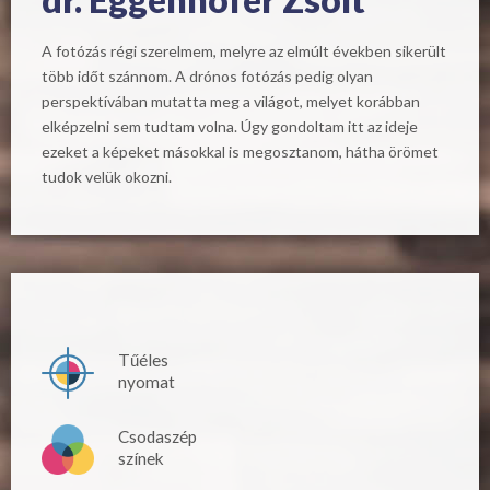
A fotózás régi szerelmem, melyre az elmúlt években sikerült
több időt szánnom. A drónos fotózás pedig olyan
perspektívában mutatta meg a világot, melyet korábban
elképzelni sem tudtam volna. Úgy gondoltam itt az ideje
ezeket a képeket másokkal is megosztanom, hátha örömet
tudok velük okozni.
Tűéles
nyomat
Csodaszép
színek