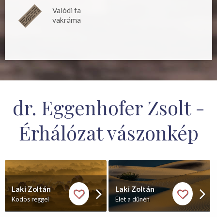
Valódi fa
vakráma
dr. Eggenhofer Zsolt -
Érhálózat vászonkép
Laki Zoltán
Laki Zoltán
Ködös reggel
Élet a dűnén