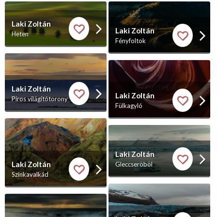
Laki Zoltán
Laki Zoltán
Heten
Fényfoltok
Laki Zoltán
Laki Zoltán
Piros világítótorony
Fülkagyló
Laki Zoltán
Laki Zoltán
Gleccseröböl
Színkavalkád