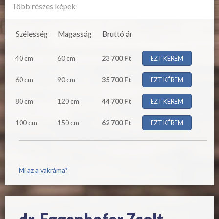
Több részes képek
Szélesség
Magasság
Bruttó ár
40 cm
60 cm
23 700 Ft
EZT KÉREM
60 cm
90 cm
35 700 Ft
EZT KÉREM
80 cm
120 cm
44 700 Ft
EZT KÉREM
100 cm
150 cm
62 700 Ft
EZT KÉREM
Mi az a vakráma?
dr. Eggenhofer Zsolt