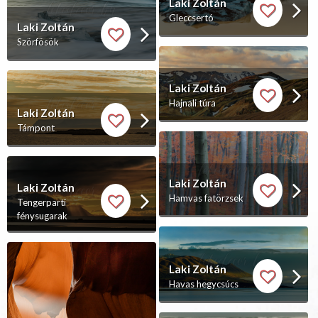
Laki Zoltán
Gleccsertó
Laki Zoltán
Szörfösök
Laki Zoltán
Hajnali túra
Laki Zoltán
Támpont
Laki Zoltán
Laki Zoltán
Hamvas fatörzsek
Tengerparti
fénysugarak
Laki Zoltán
Havas hegycsúcs