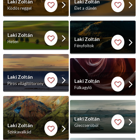
Laki Zoltán
Laki Zoltán
Ködös reggel
Élet a dűnén
Laki Zoltán
Laki Zoltán
Heten
Fényfoltok
Laki Zoltán
Laki Zoltán
Piros világítótorony
Fülkagyló
Laki Zoltán
Laki Zoltán
Gleccseröböl
Színkavalkád