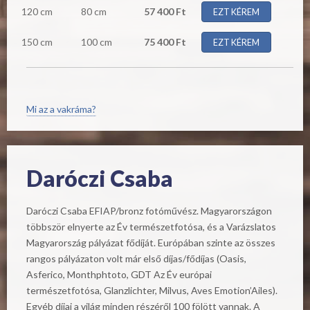
120 cm
80 cm
57 400 Ft
EZT KÉREM
150 cm
100 cm
75 400 Ft
EZT KÉREM
Mi az a vakráma?
Daróczi Csaba
Daróczi Csaba EFIAP/bronz fotóművész. Magyarországon
többször elnyerte az Év természetfotósa, és a Varázslatos
Magyarország pályázat fődíját. Európában szinte az összes
rangos pályázaton volt már első díjas/fődíjas (Oasis,
Asferico, Monthphtoto, GDT Az Év európai
természetfotósa, Glanzlichter, Milvus, Aves Emotion’Ailes).
Egyéb díjai a világ minden részéről 100 fölött vannak. A