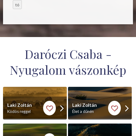
tó
Daróczi Csaba -
Nyugalom vászonkép
Laki Zoltán
Laki Zoltán
Ködös reggel
Élet a dűnén