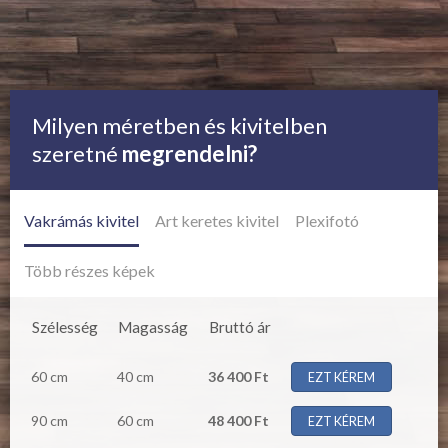
Milyen méretben és kivitelben
szeretné
megrendelni?
Vakrámás kivitel
Art keretes kivitel
Plexifotó
Több részes képek
Szélesség
Magasság
Bruttó ár
60 cm
40 cm
36 400 Ft
EZT KÉREM
90 cm
60 cm
48 400 Ft
EZT KÉREM